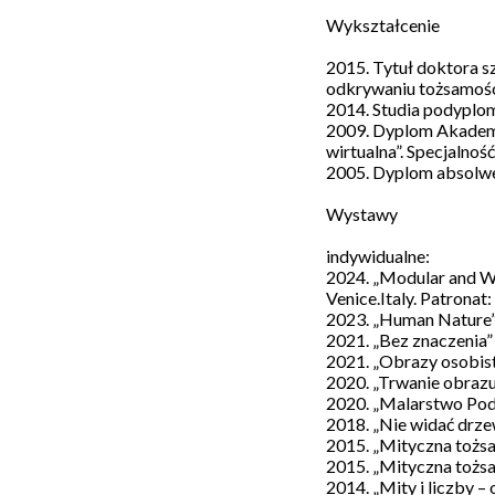
Wykształcenie
2015. Tytuł doktora s
odkrywaniu tożsamości
2014. Studia podyplo
2009. Dyplom Akademii
wirtualna”. Specjalnoś
2005. Dyplom absolwen
Wystawy
Galeria
Sztuki
Nowy
indywidualne:
Warzywniak
2024. „Modular and Wi
działa
Venice.Italy. Patronat
w
2023. „Human Nature” 
ramach
Fundacji
2021. „Bez znaczenia”
Wspólnota
2021. „Obrazy osobist
Gdańska.
2020. „Trwanie obrazu
Jesteśmy
2020. „Malarstwo Podg
Organizacją
2018. „Nie widać drze
Pożytku
2015. „Mityczna tożsam
Publicznego.
Wesprzyj
2015. „Mityczna tożsa
kulturę
2014. „Mity i liczby –