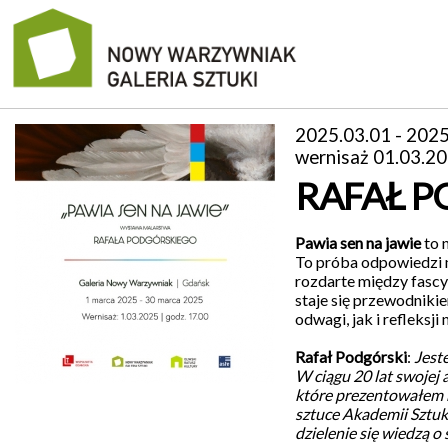
manifest
2025.03.01 - 2025
wernisaż 01.03.20
wystawy
RAFAŁ P
galeria
1D
Pawia sen na jawie
to 
To próba odpowiedzi 
kontakt
rozdarte między fasc
staje się przewodniki
odwagi, jak i refleks
archiwum
Rafał Podgórski
:
Jest
o
W ciągu 20 lat swojej
nas
które prezentowałem n
sztuce Akademii Sztuk
dzielenie się wiedzą o