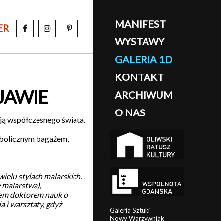
MANIFEST
ER
WYSTAWY
GALERIA 1D
KONTAKT
 JAWIE
ARCHIWUM
O NAS
cją współczesnego świata.
mbolicznym bagażem,
ielu stylach malarskich.
e malarstwa),
tem doktorem nauk o
 i warsztaty, gdyż
Galeria Sztuki
Nowy Warzywniak