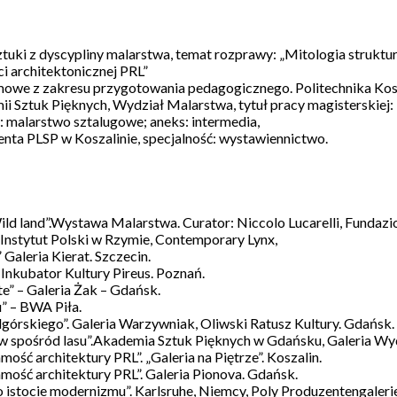
ztuki z dyscypliny malarstwa, temat rozprawy: „Mitologia struktu
 architektonicznej PRL”
mowe z zakresu przygotowania pedagogicznego. Politechnika Kos
 Sztuk Pięknych, Wydział Malarstwa, tytuł pracy magisterskiej:
ć: malarstwo sztalugowe; aneks: intermedia,
ta PLSP w Koszalinie, specjalność: wystawiennictwo.
ld land”.Wystawa Malarstwa. Curator: Niccolo Lucarelli, Fundaz
: Instytut Polski w Rzymie, Contemporary Lynx,
Galeria Kierat. Szczecin.
 Inkubator Kultury Pireus. Poznań.
e” – Galeria Żak – Gdańsk.
” – BWA Piła.
órskiego”. Galeria Warzywniak, Oliwski Ratusz Kultury. Gdańsk.
w spośród lasu”.Akademia Sztuk Pięknych w Gdańsku, Galeria Wyd
ość architektury PRL”. „Galeria na Piętrze”. Koszalin.
mość architektury PRL”. Galeria Pionova. Gdańsk.
 o istocie modernizmu”. Karlsruhe, Niemcy, Poly Produzentengaleri