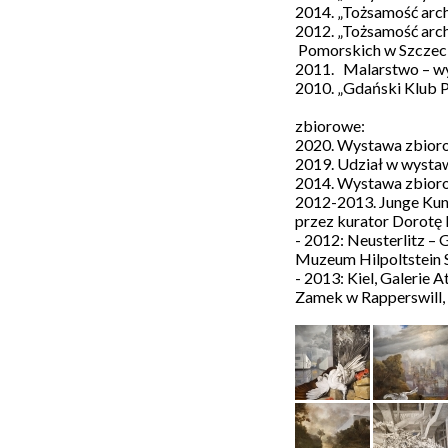
i
2014. „Tożsamość arch
sztukę
2012. „Tożsamość arch
przekazując
Pomorskich w Szczeci
1,5%
podatku:
2011. Malarstwo – wy
KRS
2010. „Gdański Klub 
0000286430
zbiorowe:
2020. Wystawa zbioro
2019. Udział w wystaw
2014. Wystawa zbiorow
2012-2013. Junge Kun
Patronat
przez kurator Dorotę 
medialny
- 2012: Neusterlitz 
Muzeum Hilpoltstein 
- 2013: Kiel, Galerie 
Zamek w Rapperswill