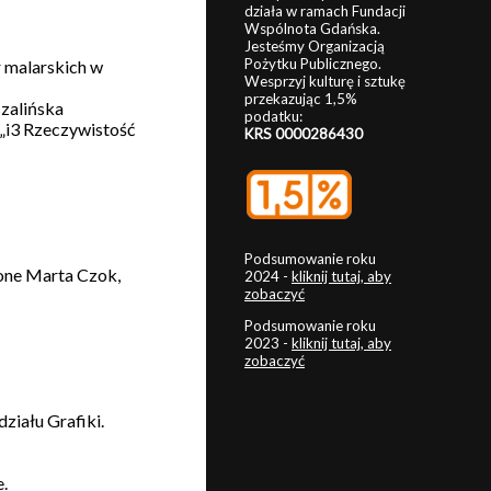
działa w ramach Fundacji
Wspólnota Gdańska.
Jesteśmy Organizacją
Pożytku Publicznego.
r malarskich w
Wesprzyj kulturę i sztukę
przekazując 1,5%
zalińska
podatku:
 „i3 Rzeczywistość
KRS 0000286430
Podsumowanie roku
ione Marta Czok,
2024 -
kliknij tutaj, aby
zobaczyć
Podsumowanie roku
2023 -
kliknij tutaj, aby
zobaczyć
ziału Grafiki.
e.