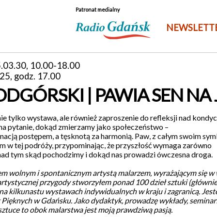
Patronat medialny
NEWSLETT
.03.30, 10.00-18.00
25, godz. 17.00
ODGÓRSKI | PAWIA SEN NA
nie tylko wystawa, ale również zaproszenie do refleksji nad kondy
na pytanie, dokąd zmierzamy jako społeczeństwo –
ynacją postępem, a tęsknotą za harmonią. Paw, z całym swoim sy
em w tej podróży, przypominając, że przyszłość wymaga zarówno
ji nad tym skąd pochodzimy i dokąd nas prowadzi ówczesna droga.
em wolnym i spontanicznym artystą malarzem, wyrażającym się w w
 artystycznej przygody stworzyłem ponad 100 dzieł sztuki (główni
a kilkunastu wystawach indywidualnych w kraju i zagranicą. Jes
 Pięknych w Gdańsku. Jako dydaktyk, prowadzę wykłady, seminaria
 sztuce to obok malarstwa jest moją prawdziwą pasją.