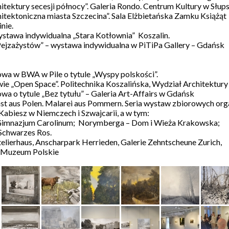
itektury secesji północy”. Galeria Rondo. Centrum Kultury w Słup
itektoniczna miasta Szczecina”. Sala Elżbietańska Zamku Książąt
nie.
stawa indywidualna „Stara Kotłownia” Koszalin.
Pejzażystów” – wystawa indywidualna w PiTiPa Gallery – Gdańsk
wa w BWA w Pile o tytule „Wyspy polskości”.
ie „Open Space”. Politechnika Koszalińska, Wydział Architektury
a o tytule „Bez tytułu” – Galeria Art-Affairs w Gdańsk
st aus Polen. Malarei aus Pommern. Seria wystaw zbiorowych or
Kabiesz w Niemczech i Szwajcarii, a w tym:
– Gimnazjum Carolinum; Norymberga – Dom i Wieża Krakowska;
Schwarzes Ros.
Atelierhaus, Anscharpark Herrieden, Galerie Zehntscheune Zurich,
, Muzeum Polskie