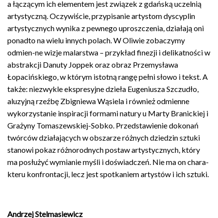
a łączącym ich elementem jest związek z gdańską uczelnią
artystyczną. Oczywiście, przypisanie artystom dyscyplin
artystycznych wynika z pewnego uproszczenia, działają oni
ponadto na wielu innych polach. W Oliwie zobaczymy
odmien-ne wizje malarstwa – przykład finezji i delikatności w
abstrakcji Danuty Joppek oraz obraz Przemysława
Łopacińskiego, w którym istotną rangę pełni słowo i tekst. A
także: niezwykle ekspresyjne dzieła Eugeniusza Szczudło,
aluzyjną rzeźbę Zbigniewa Wąsiela i również odmienne
wykorzystanie inspiracji formami natury u Marty Branickiej i
Grażyny Tomaszewskiej-Sobko. Przedstawienie dokonań
twórców działających w obszarze różnych dziedzin sztuki
stanowi pokaz różnorodnych postaw artystycznych, który
ma posłużyć wymianie myśli i doświadczeń. Nie ma on chara-
kteru konfrontacji, lecz jest spotkaniem artystów i ich sztuki.
Andrzej Stelmasiewicz