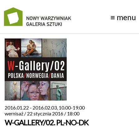
≡
menu
manifest
wystawy
galeria
1D
kontakt
archiwum
2016.01.22 - 2016.02.03, 10.00-19.00
o
wernisaż / 22 stycznia 2016 / 18:00
W-GALLERY/02. PL-NO-DK
nas