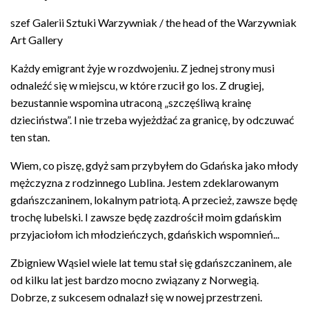
szef Galerii Sztuki Warzywniak / the head of the Warzywniak
Art Gallery
Każdy emigrant żyje w rozdwojeniu. Z jednej strony musi
odnaleźć się w miejscu, w które rzucił go los. Z drugiej,
bezustannie wspomina utraconą „szczęśliwą krainę
dzieciństwa”. I nie trzeba wyjeżdżać za granicę, by odczuwać
ten stan.
Wiem, co piszę, gdyż sam przybyłem do Gdańska jako młody
mężczyzna z rodzinnego Lublina. Jestem zdeklarowanym
gdańszczaninem, lokalnym patriotą. A przecież, zawsze będę
trochę lubelski. I zawsze będę zazdrościł moim gdańskim
przyjaciołom ich młodzieńczych, gdańskich wspomnień...
Zbigniew Wąsiel wiele lat temu stał się gdańszczaninem, ale
od kilku lat jest bardzo mocno związany z Norwegią.
Dobrze, z sukcesem odnalazł się w nowej przestrzeni.