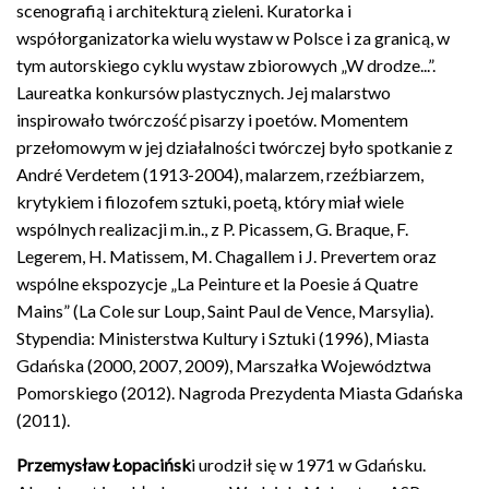
scenografią i architekturą zieleni. Kuratorka i
współorganizatorka wielu wystaw w Polsce i za granicą, w
tym autorskiego cyklu wystaw zbiorowych „W drodze...”.
Laureatka konkursów plastycznych. Jej malarstwo
inspirowało twórczość pisarzy i poetów. Momentem
przełomowym w jej działalności twórczej było spotkanie z
André Verdetem (1913-2004), malarzem, rzeźbiarzem,
krytykiem i filozofem sztuki, poetą, który miał wiele
wspólnych realizacji m.in., z P. Picassem, G. Braque, F.
Legerem, H. Matissem, M. Chagallem i J. Prevertem oraz
wspólne ekspozycje „La Peinture et la Poesie á Quatre
Mains” (La Cole sur Loup, Saint Paul de Vence, Marsylia).
Stypendia: Ministerstwa Kultury i Sztuki (1996), Miasta
Gdańska (2000, 2007, 2009), Marszałka Województwa
Pomorskiego (2012). Nagroda Prezydenta Miasta Gdańska
(2011).
Przemysław Łopacińsk
i urodził się w 1971 w Gdańsku.