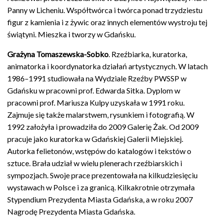
Panny w Licheniu. Współtwórca i twórca ponad trzydziestu
figur z kamienia i z żywic oraz innych elementów wystroju tej
świątyni. Mieszka i tworzy w Gdańsku.
Grażyna Tomaszewska-Sobko
. Rzeźbiarka, kuratorka,
animatorka i koordynatorka działań artystycznych. W latach
1986–1991 studiowała na Wydziale Rzeźby PWSSP w
Gdańsku w pracowni prof. Edwarda Sitka. Dyplom w
pracowni prof. Mariusza Kulpy uzyskała w 1991 roku.
Zajmuje się także malarstwem, rysunkiem i fotografią. W
1992 założyła i prowadziła do 2009 Galerię Żak. Od 2009
pracuje jako kuratorka w Gdańskiej Galerii Miejskiej.
Autorka felietonów, wstępów do katalogów i tekstów o
sztuce. Brała udział w wielu plenerach rzeźbiarskich i
sympozjach. Swoje prace prezentowała na kilkudziesięciu
wystawach w Polsce i za granicą. Kilkakrotnie otrzymała
Stypendium Prezydenta Miasta Gdańska, a w roku 2007
Nagrodę Prezydenta Miasta Gdańska.