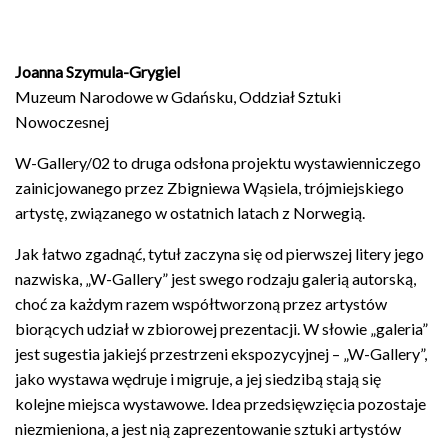
Joanna Szymula-Grygiel
Muzeum Narodowe w Gdańsku, Oddział Sztuki
Nowoczesnej
W-Gallery/02 to druga odsłona projektu wystawienniczego
zainicjowanego przez Zbigniewa Wąsiela, trójmiejskiego
Galeria
Sztuki
artystę, związanego w ostatnich latach z Norwegią.
Nowy
Warzywniak
Jak łatwo zgadnąć, tytuł zaczyna się od pierwszej litery jego
działa
w
nazwiska, „W-Gallery” jest swego rodzaju galerią autorską,
ramach
choć za każdym razem współtworzoną przez artystów
Fundacji
Wspólnota
biorących udział w zbiorowej prezentacji. W słowie „galeria”
Gdańska.
jest sugestia jakiejś przestrzeni ekspozycyjnej – „W-Gallery”,
Jesteśmy
Organizacją
jako wystawa wędruje i migruje, a jej siedzibą stają się
Pożytku
Publicznego.
kolejne miejsca wystawowe. Idea przedsięwzięcia pozostaje
Wesprzyj
niezmieniona, a jest nią zaprezentowanie sztuki artystów
kulturę