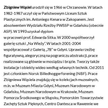
Zbigniew Wąsiel
urodził się w 1966 w Chrzanowie. W latach
1982-1987 uczył się w Państwowym Liceum Sztuk
Plastycznych im. Antoniego Kenara w Zakopanem. Jest
absolwentem Wydziału Rzeźby PWSSP w Gdańsku (obecnie
ASP). W 1993 uzyskał dyplom
w pracowni prof. Edwarda Sitka. W 2000 współtworzył
galerię sztuki „Na Wieży”. W latach 2001-2004
współpracował z Galerią „78” w Gdyni. Uprawia rzeźbę
figuratywną, alegoryczną na pograniczu abstrakcji, prace
realizowane są głównie w mosiądzu i brązie. Tworzy także
instalacje i obiekty wideo według własnych technik. Od 2011
jest członkiem Norsk Billedhoggerforening (NBF). Prace
Zbigniewa Wąsiela znajdują się w kolekcjach muzealnych,
m.in. w Muzeum Miasta Gdyni, Muzeum Narodowym w
Gdańsku, Muzeum Narodowym w Krakowie, Muzeum
Pomorza Środkowego w Słupsku, Pomorskim Towarzystwie
Zachęty Sztuk Pięknych, Centro Dantesca w Rawennie we