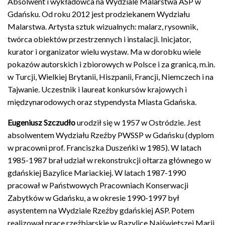
Absolwent i wykładowca na Wydziale Malarstwa ASP w
Gdańsku. Od roku 2012 jest prodziekanem Wydziału
Malarstwa. Artysta sztuk wizualnych: malarz, rysownik,
twórca obiektów przestrzennych i instalacji. Inicjator,
kurator i organizator wielu wystaw. Ma w dorobku wiele
pokazów autorskich i zbiorowych w Polsce i za granicą, m.in.
w Turcji, Wielkiej Brytanii, Hiszpanii, Francji, Niemczech i na
Tajwanie. Uczestnik i laureat konkursów krajowych i
międzynarodowych oraz stypendysta Miasta Gdańska.
Eugeniusz Szczudło
urodził się w 1957 w Ostródzie. Jest
absolwentem Wydziału Rzeźby PWSSP w Gdańsku (dyplom
w pracowni prof. Franciszka Duszeńki w 1985). W latach
1985-1987 brał udział w rekonstrukcji ołtarza głównego w
gdańskiej Bazylice Mariackiej. W latach 1987-1990
pracował w Państwowych Pracowniach Konserwacji
Zabytków w Gdańsku, a w okresie 1990-1997 był
asystentem na Wydziale Rzeźby gdańskiej ASP. Potem
realizował prace rzeźbiarskie w Bazylice Najświętszej Marii