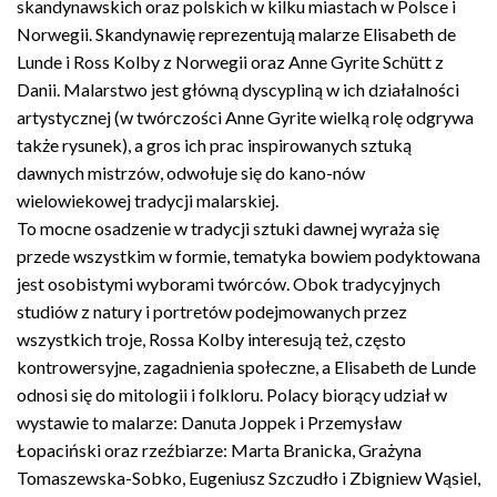
i
skandynawskich oraz polskich w kilku miastach w Polsce i
sztukę
Norwegii. Skandynawię reprezentują malarze Elisabeth de
przekazując
1,5%
Lunde i Ross Kolby z Norwegii oraz Anne Gyrite Schütt z
podatku:
Danii. Malarstwo jest główną dyscypliną w ich działalności
KRS
0000286430
artystycznej (w twórczości Anne Gyrite wielką rolę odgrywa
także rysunek), a gros ich prac inspirowanych sztuką
dawnych mistrzów, odwołuje się do kano-nów
wielowiekowej tradycji malarskiej.
To mocne osadzenie w tradycji sztuki dawnej wyraża się
Patronat
przede wszystkim w formie, tematyka bowiem podyktowana
medialny
jest osobistymi wyborami twórców. Obok tradycyjnych
studiów z natury i portretów podejmowanych przez
wszystkich troje, Rossa Kolby interesują też, często
kontrowersyjne, zagadnienia społeczne, a Elisabeth de Lunde
odnosi się do mitologii i folkloru. Polacy biorący udział w
wystawie to malarze: Danuta Joppek i Przemysław
Łopaciński oraz rzeźbiarze: Marta Branicka, Grażyna
Tomaszewska-Sobko, Eugeniusz Szczudło i Zbigniew Wąsiel,