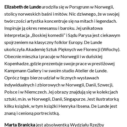
Elizabeth de Lunde
urodziła się w Porsgrunn w Norwegii,
stolicy norweskich baśni i mitów. Nic dziwnego, że w swojej
twórczości artystka koncentruje się na mitach i legendach.
Inspiruje ją okres renesansu i baroku. Jej unikatowa
interpretacja „Boskiej komedii” i Sądu Parysa jest ciekawym
spojrzeniem na klasyczny folklor Europy. De Lunde
ukończyła Akademię Sztuk Pięknych we Florencji (Włochy).
Obecnie mieszka i pracuje w Norwegii i w duńskiej
Kopenhadze, gdzie prezentuje swoje prace w prestiżowej
Kampmann Gallery i w swoim studio Atelier de Lunde.
Oprócz tego bierze udział w licznych wystawach
indywidualnych i zbiorowych w Norwegii, Danii, Szwecji,
Polsce i w Niemczech. Jej obrazy znajdują się w kolekcjach
sztuki, m.in. w Norwegii, Danii, Singapurze. Jest ilustratorką
kilku książek, w tym książki Henryka Ibsena. De Lunde jest
znaną i cenioną portrecistką.
Marta Branicka
jest absolwentką Wydziału Rzeźby