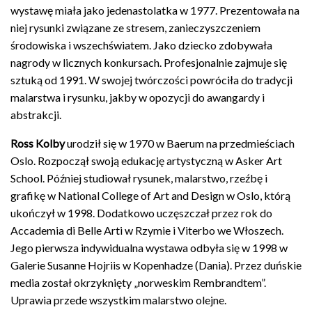
wystawę miała jako jedenastolatka w 1977. Prezentowała na
niej rysunki związane ze stresem, zanieczyszczeniem
środowiska i wszechświatem. Jako dziecko zdobywała
nagrody w licznych konkursach. Profesjonalnie zajmuje się
sztuką od 1991. W swojej twórczości powróciła do tradycji
malarstwa i rysunku, jakby w opozycji do awangardy i
abstrakcji.
Ross Kolby
urodził się w 1970 w Baerum na przedmieściach
Oslo. Rozpoczął swoją edukację artystyczną w Asker Art
School. Później studiował rysunek, malarstwo, rzeźbę i
grafikę w National College of Art and Design w Oslo, którą
ukończył w 1998. Dodatkowo uczęszczał przez rok do
Accademia di Belle Arti w Rzymie i Viterbo we Włoszech.
Jego pierwsza indywidualna wystawa odbyła się w 1998 w
Galerie Susanne Hojriis w Kopenhadze (Dania). Przez duńskie
media został okrzyknięty „norweskim Rembrandtem”.
Uprawia przede wszystkim malarstwo olejne.