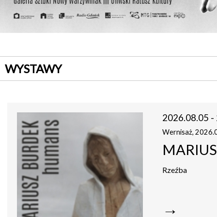
WYSTAWY
Galeria
Sztuki
Nowy
2026.08.05 - 
Warzywniak
działa
Wernisaż, 2026.0
w
ramach
MARIUS
Fundacji
Wspólnota
Gdańska.
Rzeźba
Jesteśmy
Organizacją
Pożytku
Publicznego.
→
Wesprzyj
kulturę