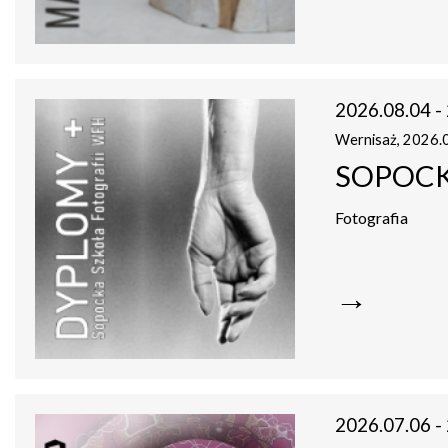
i
sztukę
przekazując
1,5%
podatku:
KRS
0000286430
2026.08.04 - 
Wernisaż, 2026.0
SOPOCK
Patronat
Fotografia
medialny
→
2026.07.06 - 